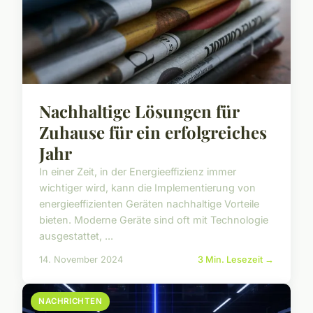
Nachhaltige Lösungen für
Zuhause für ein erfolgreiches
Jahr
In einer Zeit, in der Energieeffizienz immer
wichtiger wird, kann die Implementierung von
energieeffizienten Geräten nachhaltige Vorteile
bieten. Moderne Geräte sind oft mit Technologie
ausgestattet, ...
14. November 2024
3 Min. Lesezeit →
NACHRICHTEN