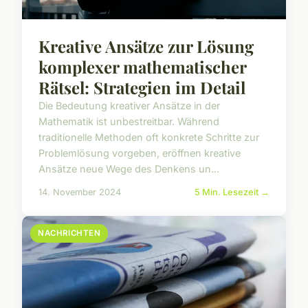
Kreative Ansätze zur Lösung
komplexer mathematischer
Rätsel: Strategien im Detail
Die Bedeutung kreativer Ansätze in der
Mathematik ist unbestreitbar. Während
traditionelle Methoden oft konkrete Schritte zur
Problemlösung vorgeben, eröffnen kreative
Ansätze neue Wege des Denkens un...
14. November 2024
5 Min. Lesezeit →
NACHRICHTEN