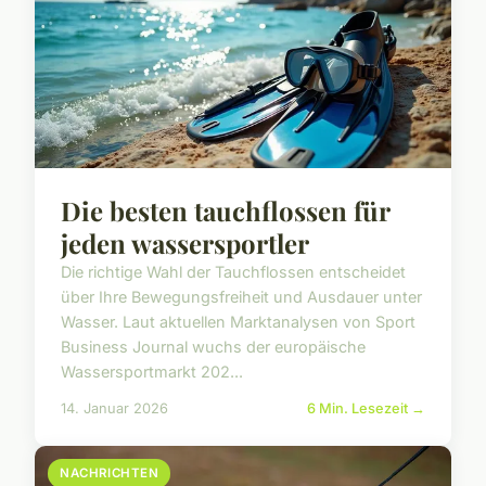
Die besten tauchflossen für
jeden wassersportler
Die richtige Wahl der Tauchflossen entscheidet
über Ihre Bewegungsfreiheit und Ausdauer unter
Wasser. Laut aktuellen Marktanalysen von Sport
Business Journal wuchs der europäische
Wassersportmarkt 202...
14. Januar 2026
6 Min. Lesezeit →
NACHRICHTEN