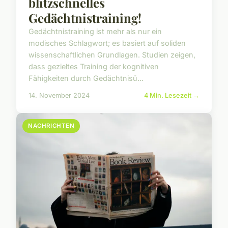
blitzschnelles
Gedächtnistraining!
Gedächtnistraining ist mehr als nur ein
modisches Schlagwort; es basiert auf soliden
wissenschaftlichen Grundlagen. Studien zeigen,
dass gezieltes Training der kognitiven
Fähigkeiten durch Gedächtnisü...
14. November 2024
4 Min. Lesezeit →
NACHRICHTEN