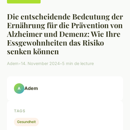
Die entscheidende Bedeutung der
Ernährung für die Prävention von
Alzheimer und Demenz: Wie Ihre
Essgewohnheiten das Risiko
senken können
Adem
•
14. November 2024
•
5 min de lecture
Adem
A
TAGS
Gesundheit